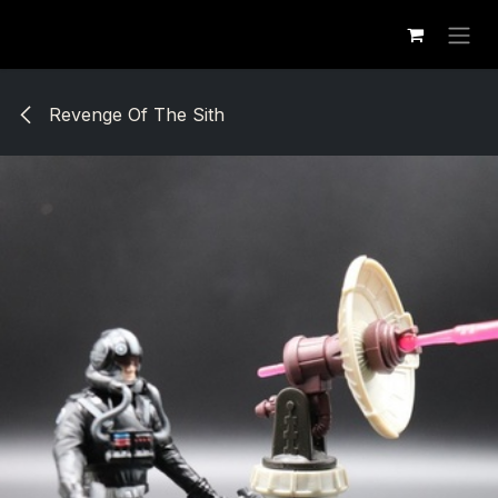
Se rendre au contenu
Revenge Of The Sith