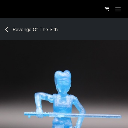
Se rendre au contenu
Revenge Of The Sith