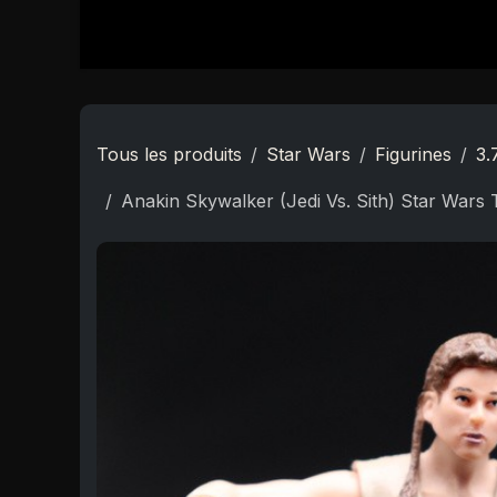
Se rendre au contenu
Accueil
Boutique
Star Wars
Nouveautés
Tous les produits
Star Wars
Figurines
3.
Anakin Skywalker (Jedi Vs. Sith) Star Wars