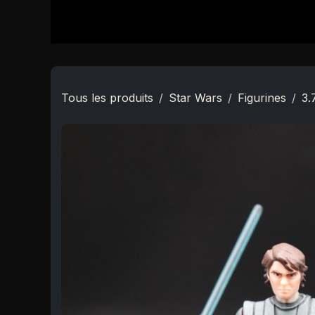
Se rendre au contenu
Accueil
Boutique
Star Wars
Nouveautés
Tous les produits
Star Wars
Figurines
3.