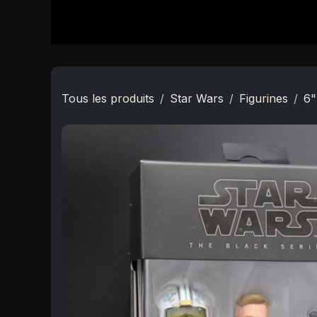
Se rendre au contenu
Accueil
Boutique
Star Wars
Nouveautés
Tous les produits
Star Wars
Figurines
6"