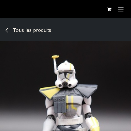
Se rendre au contenu
Tous les produits