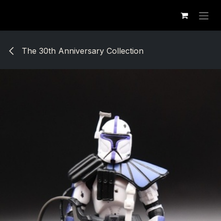
Se rendre au contenu
The 30th Anniversary Collection