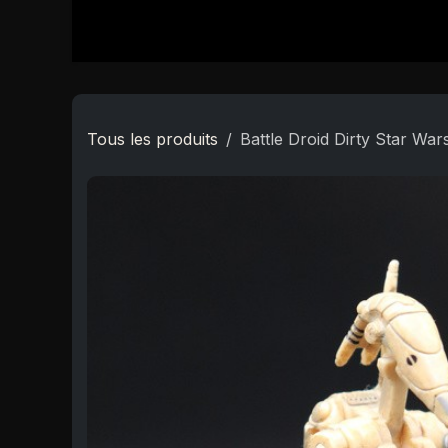
Se rendre au contenu
Accueil
Boutique
Star Wars
Nouveautés
Tous les produits
Battle Droid Dirty Star War