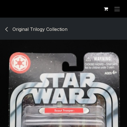
Se rendre au contenu
Original Trilogy Collection