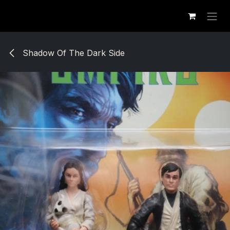
Se rendre au contenu
Shadow Of The Dark Side