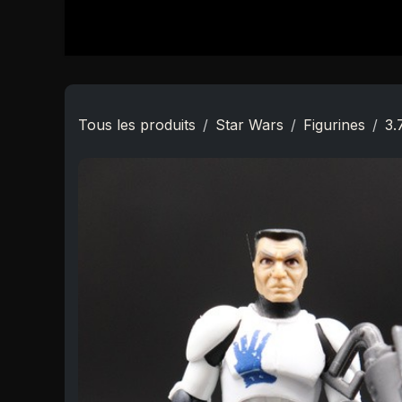
Se rendre au contenu
Accueil
Boutique
Star Wars
Nouveautés
Tous les produits
Star Wars
Figurines
3.