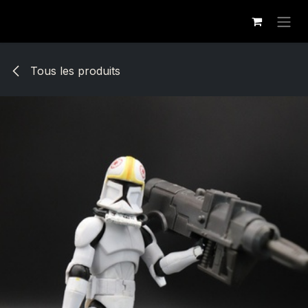
Se rendre au contenu
Tous les produits