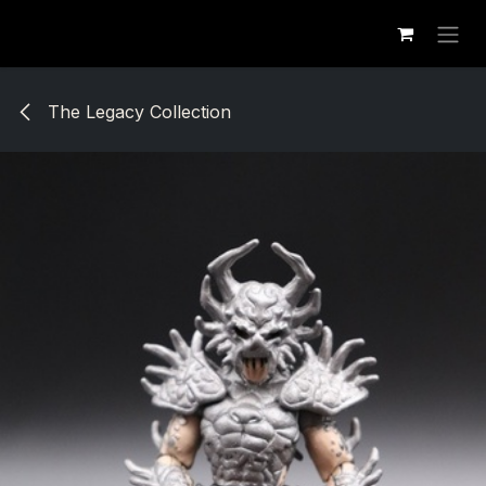
Se rendre au contenu
The Legacy Collection