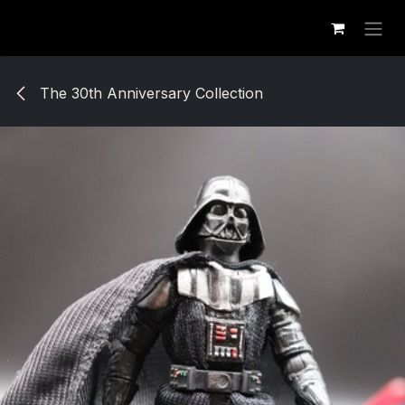
Se rendre au contenu
The 30th Anniversary Collection