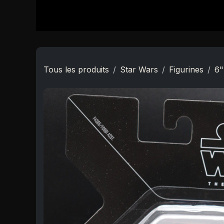
Se rendre au contenu
Accueil
Boutique
Star Wars
Nouveautés
Tous les produits
Star Wars
Figurines
6"