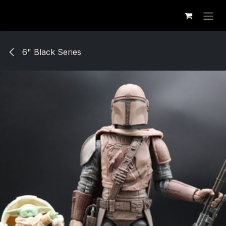
Se rendre au contenu
6" Black Series