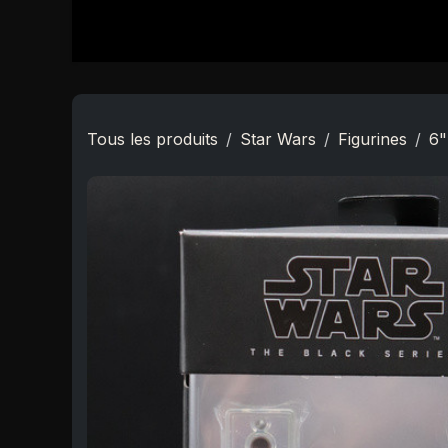
Se rendre au contenu
Accueil
Boutique
Star Wars
Nouveautés
Tous les produits
Star Wars
Figurines
6"