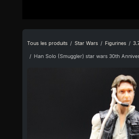
Se rendre au contenu
Accueil
Boutique
Star Wars
Nouveautés
Tous les produits
Star Wars
Figurines
3.
Han Solo (Smuggler) star wars 30th Anniver