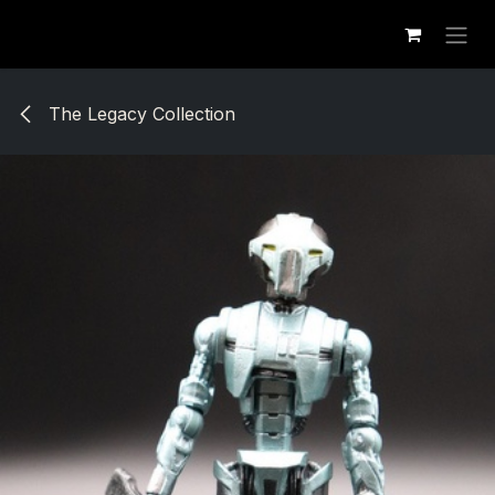
Se rendre au contenu
The Legacy Collection